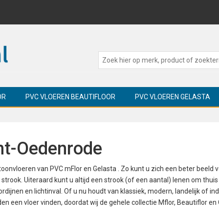
OR
PVC VLOEREN BEAUTIFLOOR
PVC VLOEREN GELASTA
nt-Oedenrode
toonvloeren van PVC mFlor en Gelasta . Zo kunt u zich een beter beeld
trook. Uiteraard kunt u altijd een strook (of een aantal) lenen om thuis
dijnen en lichtinval. Of u nu houdt van klassiek, modern, landelijk of indu
rden een vloer vinden, doordat wij de gehele collectie Mflor, Beautiflor en