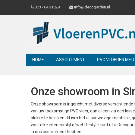
073 - 64 31829
info@decogarden.nl
HOME
ASSORTIMENT
PVC VLOEREN MFL
Onze showroom in Si
Onze showroom is ingericht met diverse verschillende 
van uw toekomstige PVC vloer, dan alleen via een losse s
plekke te bekijken dit ivm het al aanwezige meubilair, gor
voor elke interieurstijl ofwel lifestyle kunt u bij Decoga
in ons assortiment hebben.