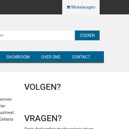
Winkelwagen
ZOEKEN
SHOWROOM
OVER ONS
CONTACT
VOLGEN?
 vormen
 ter
strieel ,
VRAGEN?
 Gelasta
Onze deskundige medewerkers staan