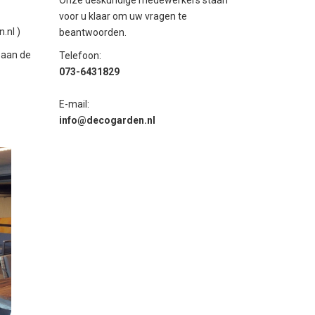
voor u klaar om uw vragen te
.nl
)
beantwoorden.
 aan de
Telefoon:
073-6431829
E-mail:
i
nfo@decogarden.nl