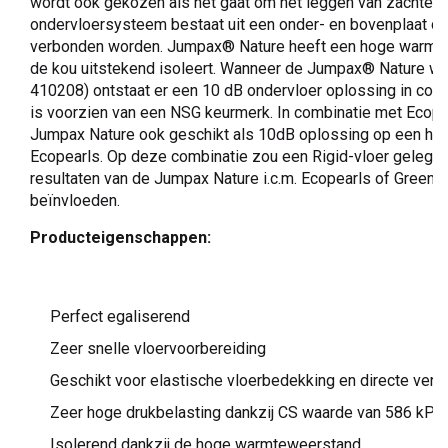
wordt ook gekozen als het gaat om het leggen van zachte v
ondervloersysteem bestaat uit een onder- en bovenplaat die
verbonden worden. Jumpax® Nature heeft een hoge warmte
de kou uitstekend isoleert. Wanneer de Jumpax® Nature wor
410208) ontstaat er een 10 dB ondervloer oplossing in com
is voorzien van een NSG keurmerk. In combinatie met Ecope
Jumpax Nature ook geschikt als 10dB oplossing op een houten
Ecopearls. Op deze combinatie zou een Rigid-vloer gelegd
resultaten van de Jumpax Nature i.c.m. Ecopearls of Greenfl
beïnvloeden.
Producteigenschappen:
Perfect egaliserend
Zeer snelle vloervoorbereiding
Geschikt voor elastische vloerbedekking en directe verli
Zeer hoge drukbelasting dankzij CS waarde van 586 kPa
Isolerend dankzij de hoge warmteweerstand