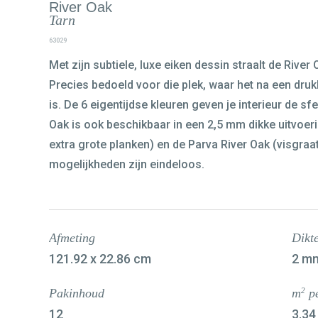
River Oak
Tarn
63029
Met zijn subtiele, luxe eiken dessin straalt de River 
Precies bedoeld voor die plek, waar het na een dru
is. De 6 eigentijdse kleuren geven je interieur de sfe
Oak is ook beschikbaar in een 2,5 mm dikke uitvoer
extra grote planken) en de
Parva River Oak
(visgraat
mogelijkheden zijn eindeloos.
Afmeting
Dikt
121.92 x 22.86 cm
2 m
Pakinhoud
m
pe
2
12
3.34