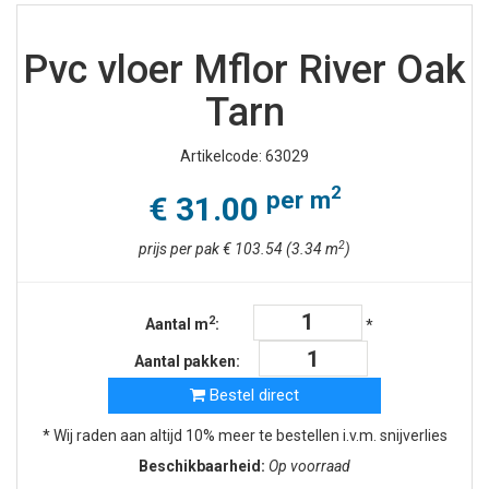
Pvc vloer Mflor River Oak
Tarn
Artikelcode: 63029
2
per m
€ 31.00
2
prijs per pak € 103.54 (3.34 m
)
2
Aantal m
:
*
Aantal pakken:
Bestel direct
* Wij raden aan altijd 10% meer te bestellen i.v.m. snijverlies
Beschikbaarheid:
Op voorraad