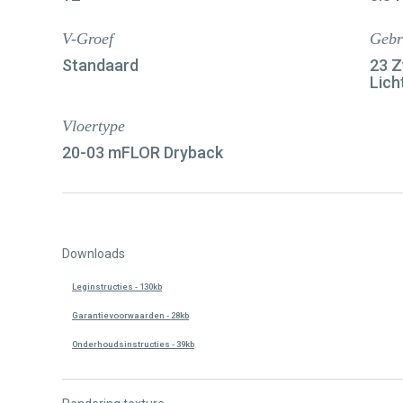
V-Groef
Gebr
Standaard
23 Z
Lich
Vloertype
20-03 mFLOR Dryback
Downloads
Leginstructies - 130kb
Garantievoorwaarden - 28kb
Onderhoudsinstructies - 39kb