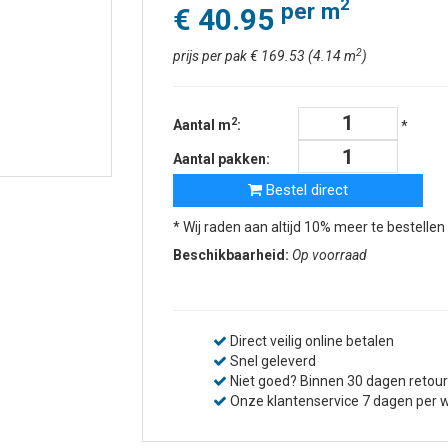
2
per m
€ 40.95
2
prijs per pak € 169.53 (4.14 m
)
2
Aantal m
:
*
Aantal pakken:
Bestel direct
* Wij raden aan altijd 10% meer te bestellen i
Beschikbaarheid:
Op voorraad
Direct veilig online betalen
Snel geleverd
Niet goed? Binnen 30 dagen retour
Onze klantenservice 7 dagen per 