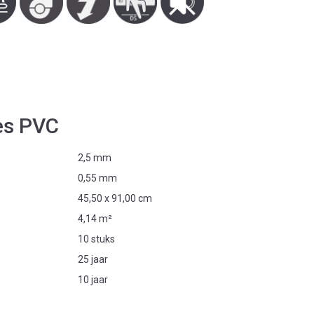
es PVC
2,5 mm
0,55 mm
45,50 x 91,00 cm
4,14 m²
10 stuks
25 jaar
10 jaar