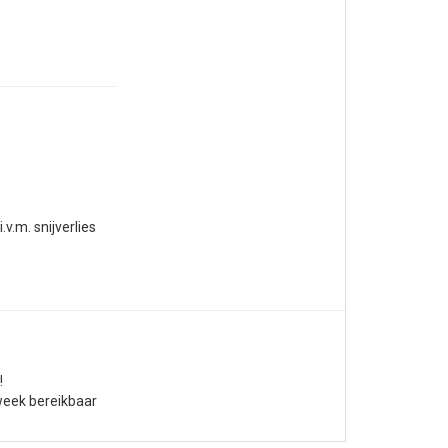
.v.m. snijverlies
!
week bereikbaar