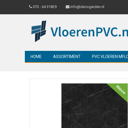
073 - 64 31829
info@decogarden.nl
HOME
ASSORTIMENT
PVC VLOEREN MFL