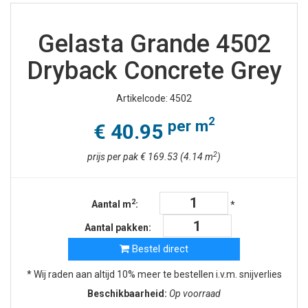
Gelasta Grande 4502
Dryback Concrete Grey
Artikelcode: 4502
2
per m
€ 40.95
2
prijs per pak € 169.53 (4.14 m
)
2
Aantal m
:
*
Aantal pakken:
Bestel direct
* Wij raden aan altijd 10% meer te bestellen i.v.m. snijverlies
Beschikbaarheid:
Op voorraad